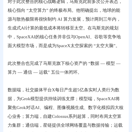
对于此次整合的核心战略逻辑，马斯克此前多次公开表态，
核心指向 “太空算力” 的终极布局。他明确提出，地球的能
源与散热极限将很快制约 AI 算力发展，预计两到三年内，
生成式AI计算的最低成本将转移至太空。在马斯克的规划
中，SpaceXAI的核心任务并非仅与OpenAI、谷歌等竞争地
面大模型市场，而是成为SpaceX太空探索的 “太空大脑”。
此次整合也完成了马斯克旗下核心资产的 “数据 — 模型 —
算力 — 通信 — 运载” 五位一体闭环。
数据端，社交媒体平台X每日产生超5亿条实时人类行为数
据，为Grok模型提供持续训练支撑；模型端，SpaceXAI将
聚焦Grok对话AI、编程、图像视频生成、数字化模拟四大核
心业务；算力端，自建Colossus系列超算，同时布局太空算
力集群；通信端，星链提供全球网络覆盖与数据传输；运载