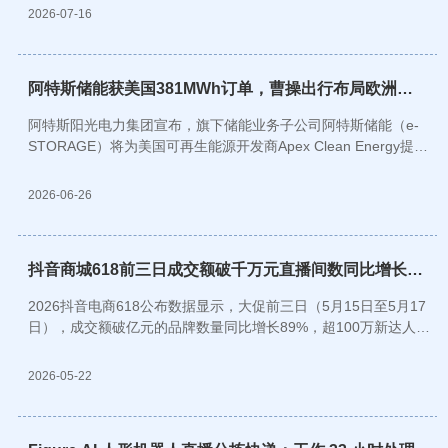
激活参数 41B，...
2026-07-16
阿特斯储能获美国381MWh订单，曹操出行布局欧洲
Robotaxi
阿特斯阳光电力集团宣布，旗下储能业务子公司阿特斯储能（e-
STORAGE）将为美国可再生能源开发商Apex Clean Energy提供
总规模75MW/381MWh（直流侧）的电池储能系统。
2026-06-26
抖音商城618前三日成交额破千万元直播间数同比增长
116%
2026抖音电商618公布数据显示，大促前三日（5月15日至5月17
日），成交额破亿元的品牌数量同比增长89%，超100万新达人首
次参与618大促实现成交额增长，消费券带动成交额破千万元商家
数量同比增长338%。
2026-05-22