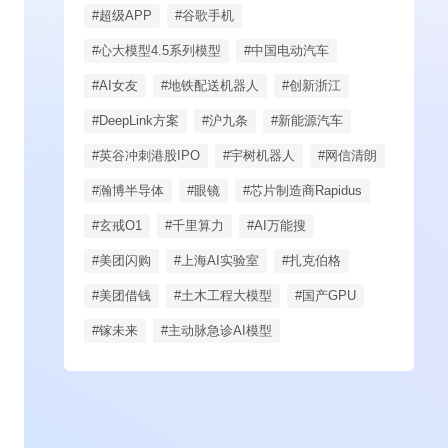
#超级APP
#谷歌手机
#心大模型4.5系列模型
#中国电动汽车
#AI女友
#地铁配送机器人
#创新浙江
#DeepLink方案
#沪九条
#新能源汽车
#英谷冲刺港股IPO
#宇树机器人
#网信清朗
#瀚博半导体
#眼镜
#芯片制造商Rapidus
#玄戒O1
#千里算力
#AI万能搜
#美团闪购
#上海AI实验室
#扎克伯格
#美团借钱
#土木工程大模型
#国产GPU
#镓未来
#主动脉急诊AI模型