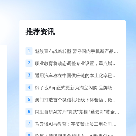
推荐资讯
1
魅族宣布战略转型 暂停国内手机新产品自研硬件项目
2
职业教育将动态调整专业设置，重点增设人工智能等领域新专业
3
通用汽车称在中国供应链的本土化率已超95% 福特2025年营业收入1873亿美元
4
饿了么App正式更新为淘宝闪购 品牌场景将陆续完成升级
5
澳门打造首个微信礼物线下体验店，微信蓝包代替“大包小包”
6
阿里自研AI芯片“真武”亮相 “通云哥”黄金三角浮出水面
7
马云谈AI与教育；字节禁止员工用公司资源做号谋利
8