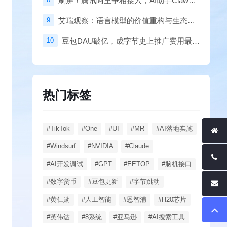
刷屏！腾讯阿里争相接入，AI助手Clawdbot火了
9
艾瑞观察：语言模型的价值重构与生态突围
10
豆包DAU破亿，成字节史上推广费用最少的破亿产品
热门标签
#TikTok
#One
#UI
#MR
#AI落地实施
#Windsurf
#NVIDIA
#Claude
#AI开发调试
#GPT
#EETOP
#脑机接口
#数字货币
#豆包更新
#字节跳动
#黄仁勋
#人工智能
#恩智浦
#H20芯片
#英伟达
#8系统
#亚马逊
#AI搜索工具