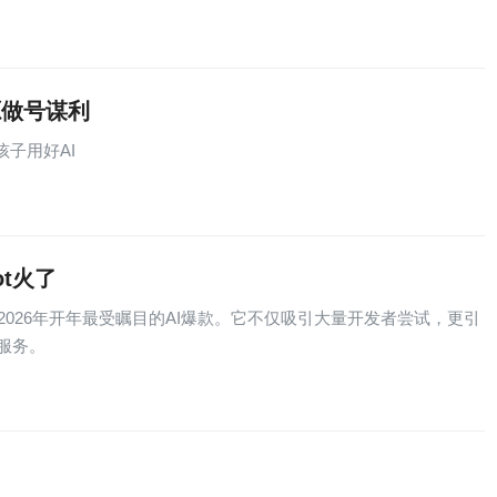
源做号谋利
子用好AI
ot火了
，成为2026年开年最受瞩目的AI爆款。它不仅吸引大量开发者尝试，更引
服务。
围