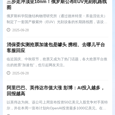
三步走冲顶亚10nm！俄罗斯公布EUV光刻机路线
图
俄罗斯科学院微结构物理研究所（通过德米特里・库兹涅佐夫）
制定了一套国产极紫外（EUV）光刻设备的长期路线图，该设备
工作波长为 11.2 纳米，扩展了该机构去年 12 月披露的信息。
2025-09-28
新项目从 2026 年启动，初期采用 40nm 制造技术，计划延续至
2037 年，最终...
消保委实测抢票加速包是噱头 携程、去哪儿平台
客服回应
临近国庆、中秋双节，抢票又成为了热门话题，各大抢票平台推
出的抢票“加速包”，也引起网友关注。
2025-09-28
阿里巴巴、英伟达市值大涨 彭博：AI投入越多，
回报越高
以英伟达为例。该公司上周宣布投资50亿美元入股竞争对手英特
尔，并在本周一宣布计划向OpenAI投资最多1000亿美元。在这
些投资计划公布后的三个交易日内，这家芯片制造商的市值增加