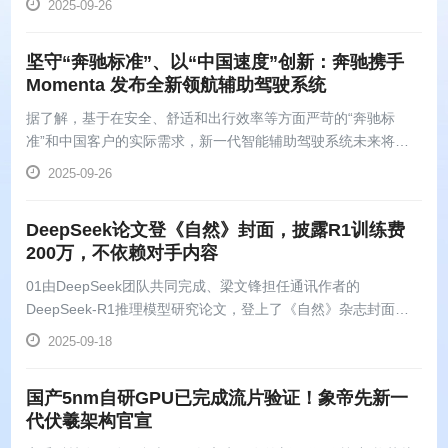
2025-09-26
了超过3200亿美元，是该公司预计在这两项协议中投入金额的
三倍。
坚守“奔驰标准”、以“中国速度”创新：奔驰携手
Momenta 发布全新领航辅助驾驶系统
据了解，基于在安全、舒适和出行效率等方面严苛的“奔驰标
准”和中国客户的实际需求，新一代智能辅助驾驶系统未来将覆
盖高速、城区及泊车，实现车位到车位的智能辅助驾驶功能
2025-09-26
DeepSeek论文登《自然》封面，披露R1训练费
200万，不依赖对手内容
01由DeepSeek团队共同完成、梁文锋担任通讯作者的
DeepSeek-R1推理模型研究论文，登上了《自然》杂志封面。
论文声明，该模型的成功并不依赖于使用其竞争对手的输出内容
2025-09-18
进行训练。
国产5nm自研GPU已完成流片验证！象帝先新一
代伏羲架构官宣