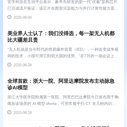
安孚科技在互动平台表示，象帝先研发的新一代“伏羲”架构芯片
已完成流片验证，该芯片在图形渲染能力与并行计算性能方面表
现优异。
2025-09-04
美业界人士认了：我们没得选，每一架无人机都
比大疆差且贵
“无人机就是当今时代的简易爆炸装置（IED），一种改变战争规
则的技术，小国可用它削弱大国的优势。”在7月的一场会议上，
美国陆军副参谋长詹姆斯·明格斯给出了这样的评价。
2025-08-28
全球首款：浙大一院、阿里达摩院发布主动脉急
诊AI模型
浙江大学医学院附属第一医院、阿里巴巴达摩院今日发布用于胸
痛急诊场景的 AI 模型 iAorta，可用常规平扫 CT 在几秒内识别
急性主动脉综合征，将确诊时间缩短至 2 小时内。
2025-08-28