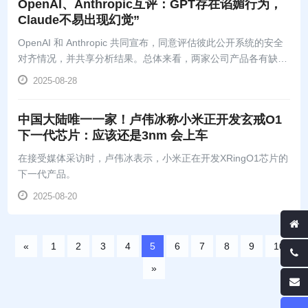
OpenAI、Anthropic互评：GPT存在谄媚行为，
Claude不易出现幻觉”
OpenAI 和 Anthropic 共同宣布，同意评估彼此公开系统的安全
对齐情况，并共享分析结果。总体来看，两家公司产品各有缺
陷，也提供了改进未来安全测试的思路。
2025-08-28
中国大陆唯一一家！卢伟冰称小米正开发玄戒O1
下一代芯片：应该还是3nm 会上车
在接受媒体采访时，卢伟冰表示，小米正在开发XRingO1芯片的
下一代产品。
2025-08-20
«
1
2
3
4
5
6
7
8
9
10
»